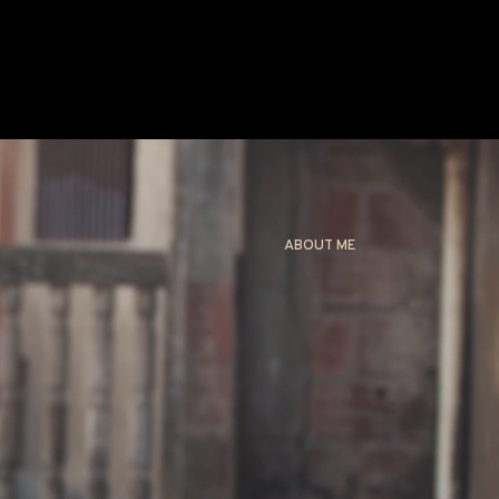
UT ME