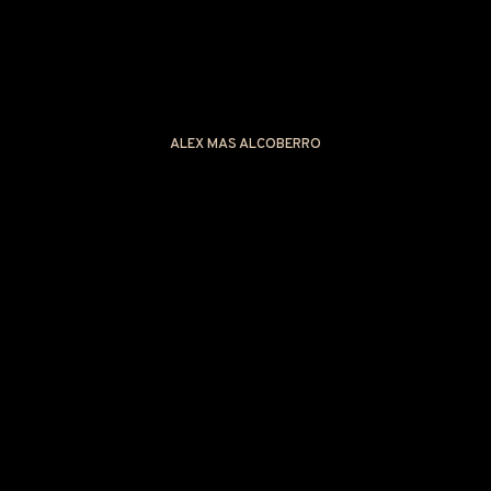
ALEX MAS ALCOBERRO
ABO
TIATIVE